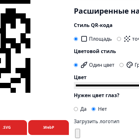
Расширенные н
Стиль QR-кода
Площадь
то
Цветовой стиль
Один цвет
Г
Цвет
Нужен цвет глаз?
Да
Нет
Загрузить логотип
.SVG
.WebP