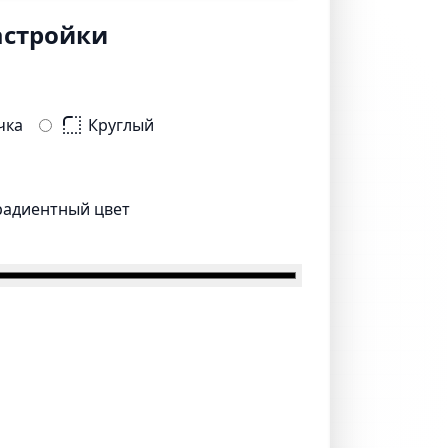
астройки
чка
Круглый
радиентный цвет