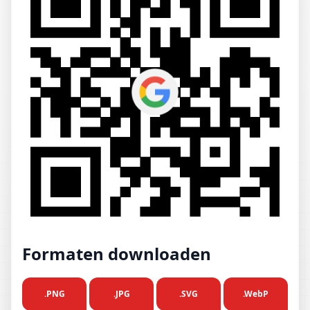
Formaten downloaden
.PNG
.JPG
.SVG
.WebP