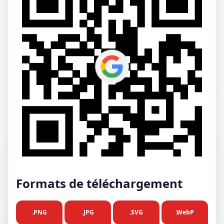
Formats de téléchargement
.PNG
.JPG
.SVG
.WebP