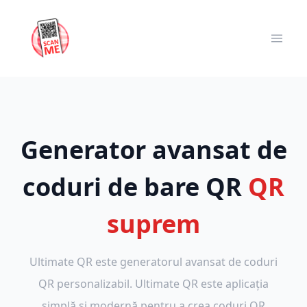
Generator avansat de
coduri de bare QR
QR
suprem
Ultimate QR este generatorul avansat de coduri
QR personalizabil. Ultimate QR este aplicația
simplă și modernă pentru a crea coduri QR