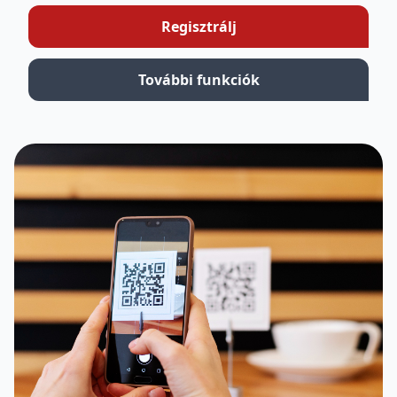
Regisztrálj
További funkciók