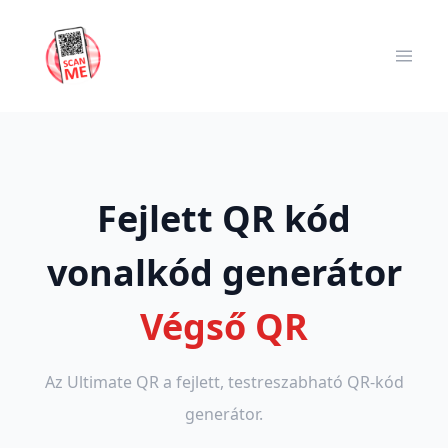
Fejlett QR kód
vonalkód generátor
Végső QR
Az Ultimate QR a fejlett, testreszabható QR-kód
generátor.