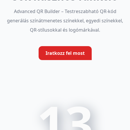
Advanced QR Builder – Testreszabható QR-kód
generálás színátmenetes színekkel, egyedi színekkel,
QR-stílusokkal és logómárkával.
Iratkozz fel most
13